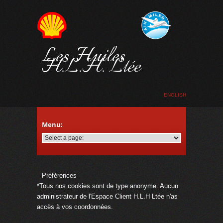
Les Huiles
H.L.H. Ltée
ENGLISH
Préférences
*Tous nos cookies sont de type anonyme. Aucun
administrateur de l'Espace Client H.L.H Ltée n'as
accès à vos coordonnées.